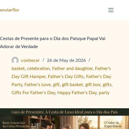
S
enviarflor
k
i
p
Cestas de Presente para o Dia dos Paisque Papai Vai
t
Adorar de Verdade
o
c
conhecer
26 de May de 2026
o
basket
,
celebration
,
Father and daughter
,
Father's
n
Day Gift Hamper
,
Father's Day Gifts
,
Father's Day
t
Party
,
Father's Love
,
gift
,
gift basket
,
gift box
,
gifts
,
e
Gifts For Father's Day
,
Happy Father's Day
,
party
n
t