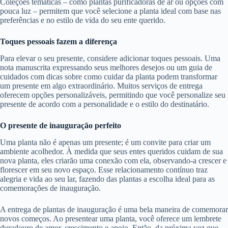
Coleções temáticas – como plantas purificadoras de ar ou opções com
pouca luz – permitem que você selecione a planta ideal com base nas
preferências e no estilo de vida do seu ente querido.
Toques pessoais fazem a diferença
Para elevar o seu presente, considere adicionar toques pessoais. Uma
nota manuscrita expressando seus melhores desejos ou um guia de
cuidados com dicas sobre como cuidar da planta podem transformar
um presente em algo extraordinário. Muitos serviços de entrega
oferecem opções personalizáveis, permitindo que você personalize seu
presente de acordo com a personalidade e o estilo do destinatário.
O presente de inauguração perfeito
Uma planta não é apenas um presente; é um convite para criar um
ambiente acolhedor. À medida que seus entes queridos cuidam de sua
nova planta, eles criarão uma conexão com ela, observando-a crescer e
florescer em seu novo espaço. Esse relacionamento contínuo traz
alegria e vida ao seu lar, fazendo das plantas a escolha ideal para as
comemorações de inauguração.
A entrega de plantas de inauguração é uma bela maneira de comemorar
novos começos. Ao presentear uma planta, você oferece um lembrete
duradouro de amor, crescimento e apoio. Então, da próxima vez que