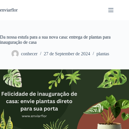
S
enviarflor
k
i
p
t
o
c
Da nossa estufa para a sua nova casa: entrega de plantas para
o
inauguração de casa
n
t
conhecer
27 de September de 2024
plantas
e
n
t