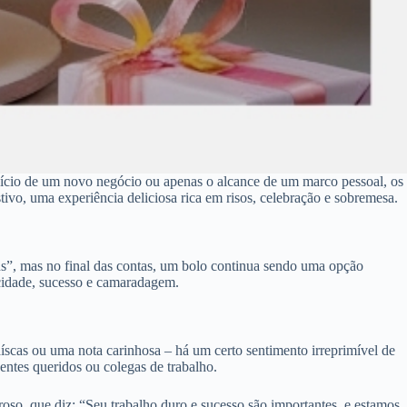
ício de um novo negócio ou apenas o alcance de um marco pessoal, os
ivo, uma experiência deliciosa rica em risos, celebração e sobremesa.
ns”, mas no final das contas, um bolo continua sendo uma opção
cidade, sucesso e camaradagem.
íscas ou uma nota carinhosa – há um certo sentimento irreprimível de
entes queridos ou colegas de trabalho.
oso, que diz: “Seu trabalho duro e sucesso são importantes, e estamos