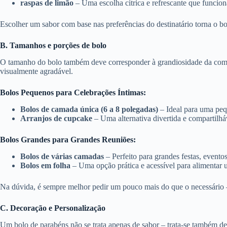
raspas de limão
– Uma escolha cítrica e refrescante que funcion
Escolher um sabor com base nas preferências do destinatário torna o b
B. Tamanhos e porções de bolo
O tamanho do bolo também deve corresponder à grandiosidade da com
visualmente agradável.
Bolos Pequenos para Celebrações Íntimas:
Bolos de camada única (6 a 8 polegadas)
– Ideal para uma peq
Arranjos de cupcake
– Uma alternativa divertida e compartilh
Bolos Grandes para Grandes Reuniões:
Bolos de várias camadas
– Perfeito para grandes festas, event
Bolos em folha
– Uma opção prática e acessível para alimenta
Na dúvida, é sempre melhor pedir um pouco mais do que o necessário 
C. Decoração e Personalização
Um bolo de parabéns não se trata apenas de sabor – trata-se também de 