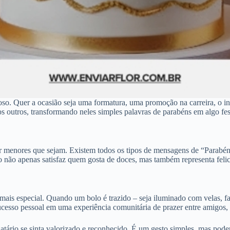
. Quer a ocasião seja uma formatura, uma promoção na carreira, o in
s outros, transformando neles simples palavras de parabéns em algo fest
por menores que sejam. Existem todos os tipos de mensagens de “Parabé
 não apenas satisfaz quem gosta de doces, mas também representa feli
mais especial. Quando um bolo é trazido – seja iluminado com velas, fa
ucesso pessoal em uma experiência comunitária de prazer entre amigos, 
atário se sinta valorizado e reconhecido. É um gesto simples, mas poder