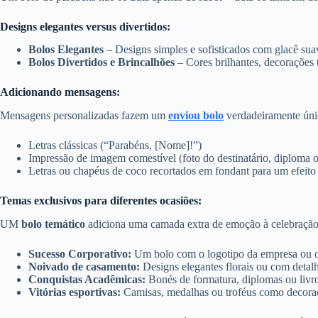
Designs elegantes versus divertidos:
Bolos Elegantes
– Designs simples e sofisticados com glacê suav
Bolos Divertidos e Brincalhões
– Cores brilhantes, decorações 
Adicionando mensagens:
Mensagens personalizadas fazem um
enviou bolo
verdadeiramente únic
Letras clássicas (“Parabéns, [Nome]!”)
Impressão de imagem comestível (foto do destinatário, diploma 
Letras ou chapéus de coco recortados em fondant para um efeit
Temas exclusivos para diferentes ocasiões:
UM
bolo temático
adiciona uma camada extra de emoção à celebração
Sucesso Corporativo:
Um bolo com o logotipo da empresa ou o
Noivado de casamento:
Designs elegantes florais ou com detal
Conquistas Acadêmicas:
Bonés de formatura, diplomas ou livros
Vitórias esportivas:
Camisas, medalhas ou troféus como decoraç