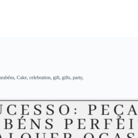
arabéns
,
Cake
,
celebration
,
gift
,
gifts
,
party
,