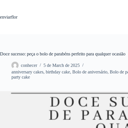
S
k
i
enviarflor
p
t
o
c
o
n
t
Doce sucesso: peça o bolo de parabéns perfeito para qualquer ocasião
e
n
conhecer
5 de March de 2025
t
anniversary cakes
,
birthday cake
,
Bolo de aniversário
,
Bolo de p
party cake