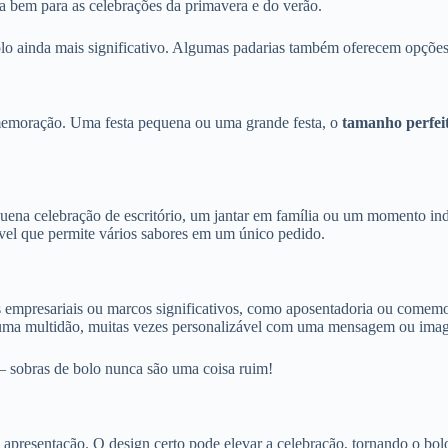
a bem para as celebrações da primavera e do verão.
olo ainda mais significativo. Algumas padarias também oferecem opções
emoração. Uma festa pequena ou uma grande festa, o
tamanho perfei
uena celebração de escritório, um jantar em família ou um momento ind
ável que permite vários sabores em um único pedido.
os empresariais ou marcos significativos, como aposentadoria ou comemo
r uma multidão, muitas vezes personalizável com uma mensagem ou ima
– sobras de bolo nunca são uma coisa ruim!
apresentação. O design certo pode elevar a celebração, tornando o bolo