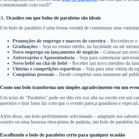
comemorando com você!”
A.
Ocasiões em que bolos de parabéns são ideais
Um bolo de parabéns é uma forma versátil de comemorar uma variedade
Promoções de emprego e marcos de carreira
– Reconhecer o 
Graduações
– Seja no ensino médio, na faculdade ou até mesmo
Novo emprego ou lançamento de negócio
– Começar um novo c
Aniversários e Aposentadoria
– Seja para comemorar aniversár
Novo bebê ou chá de bebê
– Receber um novo membro da famíl
Vitórias e competições esportivas
– Seja para uma vitória da e
Conquistas pessoais
– Desde completar uma maratona até public
Como um bolo transforma um simples agradecimento em um eve
Um texto de “Parabéns” pode ser dito em voz alta ou escrito em um car
queridos e tirar fotos faz com que o evento pareça grandioso e especial.
Além disso, um bolo perfeitamente selecionado – adaptado aos sabores,
caseiro ou uma luxuosa obra-prima de padaria, um bolo de parabéns faz
Escolhendo o bolo de parabéns certo para qualquer ocasião