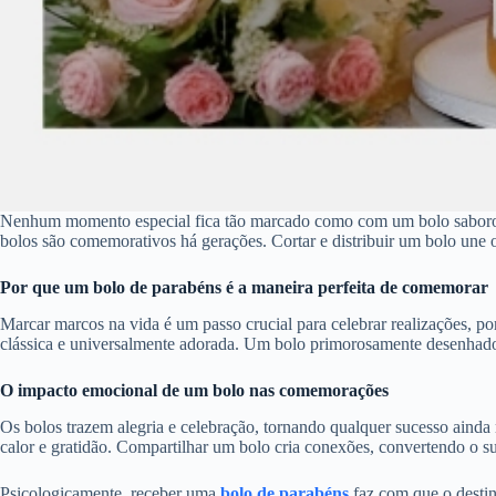
Nenhum momento especial fica tão marcado como com um bolo saboroso
bolos são comemorativos há gerações. Cortar e distribuir um bolo une o
Por que um bolo de parabéns é a maneira perfeita de comemorar
Marcar marcos na vida é um passo crucial para celebrar realizações, 
clássica e universalmente adorada. Um bolo primorosamente desenhado
O impacto emocional de um bolo nas comemorações
Os bolos trazem alegria e celebração, tornando qualquer sucesso ainda 
calor e gratidão. Compartilhar um bolo cria conexões, convertendo o s
Psicologicamente, receber uma
bolo de parabéns
faz com que o destin