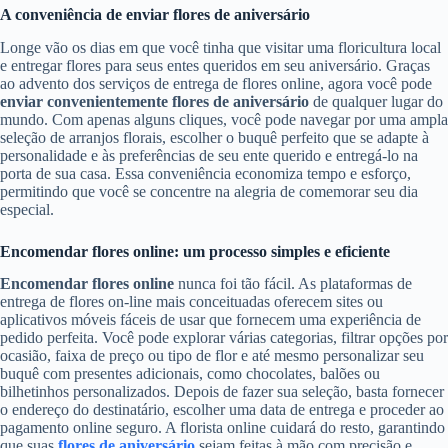
A conveniência de enviar flores de aniversário
Longe vão os dias em que você tinha que visitar uma floricultura local
e entregar flores para seus entes queridos em seu aniversário. Graças
ao advento dos serviços de entrega de flores online, agora você pode
enviar convenientemente flores de aniversário
de qualquer lugar do
mundo. Com apenas alguns cliques, você pode navegar por uma ampla
seleção de arranjos florais, escolher o buquê perfeito que se adapte à
personalidade e às preferências de seu ente querido e entregá-lo na
porta de sua casa. Essa conveniência economiza tempo e esforço,
permitindo que você se concentre na alegria de comemorar seu dia
especial.
Encomendar flores online: um processo simples e eficiente
Encomendar flores online
nunca foi tão fácil. As plataformas de
entrega de flores on-line mais conceituadas oferecem sites ou
aplicativos móveis fáceis de usar que fornecem uma experiência de
pedido perfeita. Você pode explorar várias categorias, filtrar opções por
ocasião, faixa de preço ou tipo de flor e até mesmo personalizar seu
buquê com presentes adicionais, como chocolates, balões ou
bilhetinhos personalizados. Depois de fazer sua seleção, basta fornecer
o endereço do destinatário, escolher uma data de entrega e proceder ao
pagamento online seguro. A florista online cuidará do resto, garantindo
que suas
flores de aniversário
sejam feitas à mão com precisão e