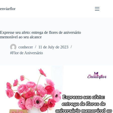
S
enviarflor
k
i
p
t
o
c
Expresse seu afeto: entrega de flores de aniversário
o
memorável ao seu alcance
n
t
conhecer
11 de July de 2023
e
#Flor de Aniversário
n
t