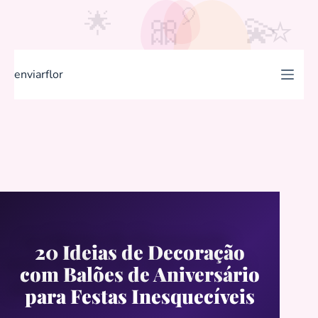
🌟
💫
⭐
S
k
i
enviarflor
p
t
o
c
o
n
t
e
n
20 Ideias de Decoração
t
com Balões de Aniversário
para Festas Inesquecíveis