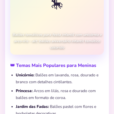
🎠
Balões temáticos para festa infantil com unicórnio e
arco-íris – alt: balões aniversário infantil temático
colorido
👑 Temas Mais Populares para Meninas
Unicórnio:
Balões em lavanda, rosa, dourado e
branco com detalhes cintilantes.
Princesa:
Arcos em lilás, rosa e dourado com
balões em formato de coroa.
Jardim das Fadas:
Balões pastel com flores e
borboletas decorativas.