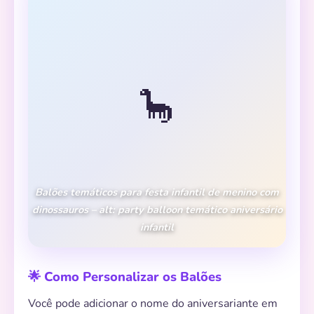
🦕
Balões temáticos para festa infantil de menino com
dinossauros – alt: party balloon temático aniversário
infantil
🌟 Como Personalizar os Balões
Você pode adicionar o nome do aniversariante em