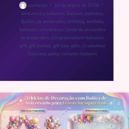
conhecer
30 de March de 2026
anniversary balloons
,
Balloon
,
balloons
,
Balões de aniversário
,
birthday
,
birthday
balloons
,
celebration
,
Cesta de presentes
de aniversário
,
Congratulations balloons
,
gift
,
gift basket
,
gift box
,
gifts
,
Graduation
Balloons
,
party
,
romantic balloon\