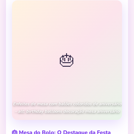
🎂
Enfeites de mesa com balões coloridos de aniversário
– alt: birthday balloons decoração mesa aniversário
🎂 Mesa do Bolo: O Destaque da Festa