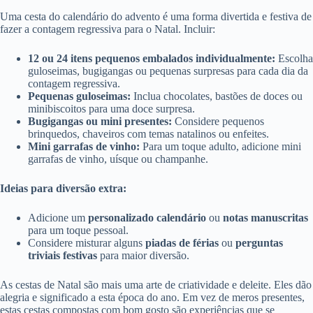
Uma cesta do calendário do advento é uma forma divertida e festiva de
fazer a contagem regressiva para o Natal. Incluir:
12 ou 24 itens pequenos embalados individualmente:
Escolha
guloseimas, bugigangas ou pequenas surpresas para cada dia da
contagem regressiva.
Pequenas guloseimas:
Inclua chocolates, bastões de doces ou
minibiscoitos para uma doce surpresa.
Bugigangas ou mini presentes:
Considere pequenos
brinquedos, chaveiros com temas natalinos ou enfeites.
Mini garrafas de vinho:
Para um toque adulto, adicione mini
garrafas de vinho, uísque ou champanhe.
Ideias para diversão extra:
Adicione um
personalizado calendário
ou
notas manuscritas
para um toque pessoal.
Considere misturar alguns
piadas de férias
ou
perguntas
triviais festivas
para maior diversão.
As cestas de Natal são mais uma arte de criatividade e deleite. Eles dão
alegria e significado a esta época do ano. Em vez de meros presentes,
estas cestas compostas com bom gosto são experiências que se