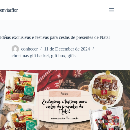
S
enviarflor
k
i
p
t
o
c
Idéias exclusivas e festivas para cestas de presentes de Natal
o
n
conhecer
11 de December de 2024
t
christmas gift basket
,
gift box
,
gifts
e
n
t