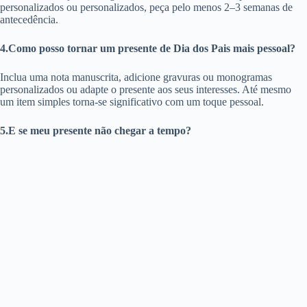
personalizados ou personalizados, peça pelo menos 2–3 semanas de
antecedência.
4.Como posso tornar um presente de Dia dos Pais mais pessoal?
Inclua uma nota manuscrita, adicione gravuras ou monogramas
personalizados ou adapte o presente aos seus interesses. Até mesmo
um item simples torna-se significativo com um toque pessoal.
5.E se meu presente não chegar a tempo?
Tenha em mãos a confirmação do pedido e o número de rastreamento.
Ligue para o atendimento ao cliente se houver um atraso. Enquanto
isso, envie um cartão digital ou uma nota imprimível de “presente a
caminho” para avisar ao papai que ele está a caminho.
Countries Where We Deliver
Entrega de presentes para o Dia dos Pais nos EUA
Entrega de presentes de Dia dos Pais para o Canadá
Enviar entrega de presente de Dia dos Pais para a Austrália