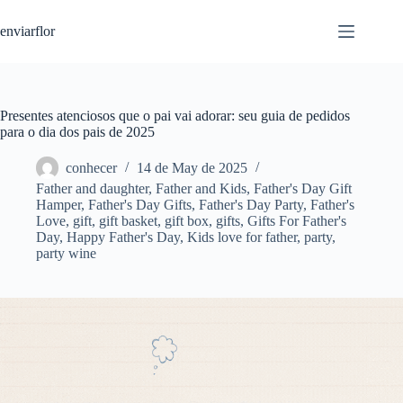
S
enviarflor
k
i
p
t
o
c
Presentes atenciosos que o pai vai adorar: seu guia de pedidos
o
para o dia dos pais de 2025
n
t
conhecer
14 de May de 2025
e
Father and daughter
,
Father and Kids
,
Father's Day Gift
n
Hamper
,
Father's Day Gifts
,
Father's Day Party
,
Father's
t
Love
,
gift
,
gift basket
,
gift box
,
gifts
,
Gifts For Father's
Day
,
Happy Father's Day
,
Kids love for father
,
party
,
party wine