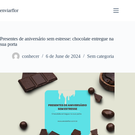
S
enviarflor
k
i
p
t
o
c
Presentes de aniversário sem estresse: chocolate entregue na
o
sua porta
n
t
conhecer
6 de June de 2024
Sem categoria
e
n
t