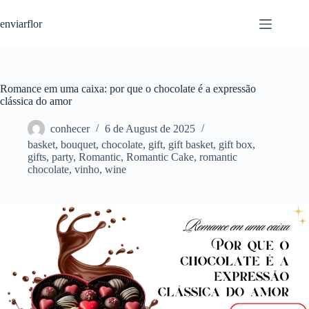
S
enviarflor
k
i
p
t
o
c
Romance em uma caixa: por que o chocolate é a expressão
o
clássica do amor
n
t
conhecer
6 de August de 2025
e
basket
,
bouquet
,
chocolate
,
gift
,
gift basket
,
gift box
,
n
gifts
,
party
,
Romantic
,
Romantic Cake
,
romantic
t
chocolate
,
vinho
,
wine