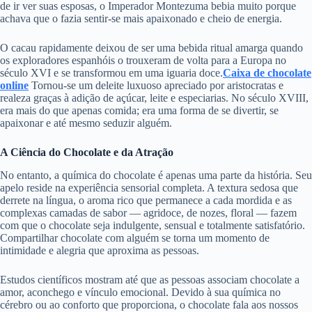
de ir ver suas esposas, o Imperador Montezuma bebia muito porque
achava que o fazia sentir-se mais apaixonado e cheio de energia.
O cacau rapidamente deixou de ser uma bebida ritual amarga quando
os exploradores espanhóis o trouxeram de volta para a Europa no
século XVI e se transformou em uma iguaria doce.
Caixa de chocolate
online
Tornou-se um deleite luxuoso apreciado por aristocratas e
realeza graças à adição de açúcar, leite e especiarias. No século XVIII,
era mais do que apenas comida; era uma forma de se divertir, se
apaixonar e até mesmo seduzir alguém.
A Ciência do Chocolate e da Atração
No entanto, a química do chocolate é apenas uma parte da história. Seu
apelo reside na experiência sensorial completa. A textura sedosa que
derrete na língua, o aroma rico que permanece a cada mordida e as
complexas camadas de sabor — agridoce, de nozes, floral — fazem
com que o chocolate seja indulgente, sensual e totalmente satisfatório.
Compartilhar chocolate com alguém se torna um momento de
intimidade e alegria que aproxima as pessoas.
Estudos científicos mostram até que as pessoas associam chocolate a
amor, aconchego e vínculo emocional. Devido à sua química no
cérebro ou ao conforto que proporciona, o chocolate fala aos nossos