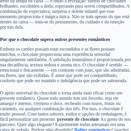
lento da tampa da caixa — e então a revelação: fileiras de chocolates
brilhantes, escolhidos a dedo, esperando para serem compartilhados. A
combinação de expectativa, surpresa e deleite infantil que esse
momento proporciona é mágica única. Não se trata apenas do que está
dentro da caixa — trata-se do pensamento, do cuidado e da emoção
por trás dela.
Por que o chocolate supera outros presentes românticos
Embora os cartões possam estar escondidos e as flores possam
murchar, o chocolate proporciona uma experiência sensorial
singularmente satisfatória. A satisfação instantânea é proporcionada por
sua decadência, textura sedosa e aroma rico. O chocolate é sentido —
emocional e fisicamente — em contraste com joias, que são admiradas,
ou flores, que são exibidas. É amor que pode ser compartilhado,
conforto que pode ser mantido e indulgência que pode ser saboreada.
O apelo universal do chocolate o torna ainda mais eficaz como um
presente romântico. Quase todo mundo tem um favorito, seja ele
amargo e intenso, cremoso e doce, recheado com nozes, frutas ou
caramelo, ou qualquer combinação dos três. Por isso, o chocolate é
muito pessoal. Com tantos sabores, estilos e opções de embalagem, é
fácil personalizar um presente.
presente de chocolate
Ao gosto do seu
parceiro. Quer algo elegante? Experimente trufas artesanais em uma
caixa de veludo. Prefere algo divertido?
Balões românticos
Corações