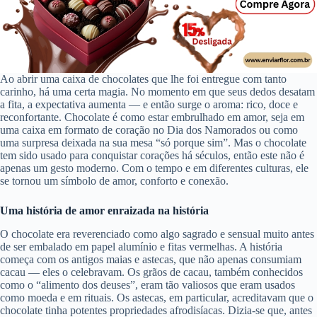
Ao abrir uma caixa de chocolates que lhe foi entregue com tanto
carinho, há uma certa magia. No momento em que seus dedos desatam
a fita, a expectativa aumenta — e então surge o aroma: rico, doce e
reconfortante. Chocolate é como estar embrulhado em amor, seja em
uma caixa em formato de coração no Dia dos Namorados ou como
uma surpresa deixada na sua mesa “só porque sim”. Mas o chocolate
tem sido usado para conquistar corações há séculos, então este não é
apenas um gesto moderno. Com o tempo e em diferentes culturas, ele
se tornou um símbolo de amor, conforto e conexão.
Uma história de amor enraizada na história
O chocolate era reverenciado como algo sagrado e sensual muito antes
de ser embalado em papel alumínio e fitas vermelhas. A história
começa com os antigos maias e astecas, que não apenas consumiam
cacau — eles o celebravam. Os grãos de cacau, também conhecidos
como o “alimento dos deuses”, eram tão valiosos que eram usados
como moeda e em rituais. Os astecas, em particular, acreditavam que o
chocolate tinha potentes propriedades afrodisíacas. Dizia-se que, antes