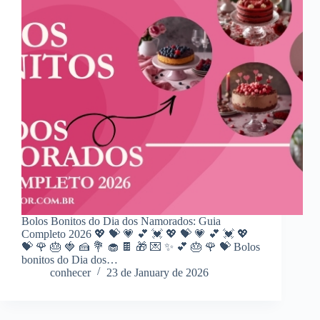
Bolos Bonitos do Dia dos Namorados: Guia
Completo 2026 💖 💝 💗 💕 💓 💖 💝 💗 💕 💓 💖
💝 🌹 🎂 🍓 🍰 💐 🧁 🍫 🎁 💌 ✨ 💕 🎂 🌹 💝 Bolos
bonitos do Dia dos…
conhecer
23 de January de 2026