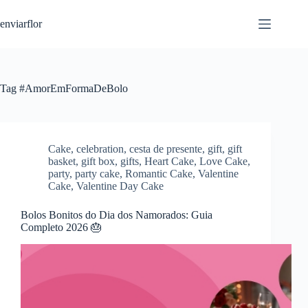
S
enviarflor
k
i
p
t
o
c
Tag
#AmorEmFormaDeBolo
o
n
t
e
n
Cake
,
celebration
,
cesta de presente
,
gift
,
gift
t
basket
,
gift box
,
gifts
,
Heart Cake
,
Love Cake
,
party
,
party cake
,
Romantic Cake
,
Valentine
Cake
,
Valentine Day Cake
Bolos Bonitos do Dia dos Namorados: Guia
Completo 2026 🎂