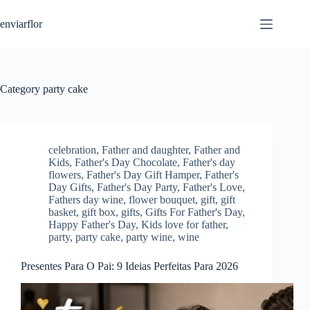
S
enviarflor
k
i
p
t
o
c
Category
party cake
o
n
t
e
n
celebration
,
Father and daughter
,
Father and
t
Kids
,
Father's Day Chocolate
,
Father's day
flowers
,
Father's Day Gift Hamper
,
Father's
Day Gifts
,
Father's Day Party
,
Father's Love
,
Fathers day wine
,
flower bouquet
,
gift
,
gift
basket
,
gift box
,
gifts
,
Gifts For Father's Day
,
Happy Father's Day
,
Kids love for father
,
party
,
party cake
,
party wine
,
wine
Presentes Para O Pai: 9 Ideias Perfeitas Para 2026