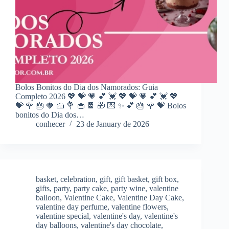
Bolos Bonitos do Dia dos Namorados: Guia
Completo 2026 💖 💝 💗 💕 💓 💖 💝 💗 💕 💓 💖
💝 🌹 🎂 🍓 🍰 💐 🧁 🍫 🎁 💌 ✨ 💕 🎂 🌹 💝 Bolos
bonitos do Dia dos…
conhecer
23 de January de 2026
basket
,
celebration
,
gift
,
gift basket
,
gift box
,
gifts
,
party
,
party cake
,
party wine
,
valentine
balloon
,
Valentine Cake
,
Valentine Day Cake
,
valentine day perfume
,
valentine flowers
,
valentine special
,
valentine's day
,
valentine's
day balloons
,
valentine's day chocolate
,