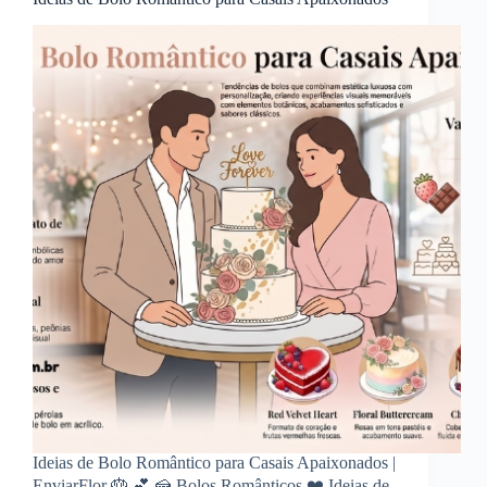
Ideias de Bolo Romântico para Casais Apaixonados |
EnviarFlor 🎂 💕 🍰 Bolos Românticos ❤️ Ideias de