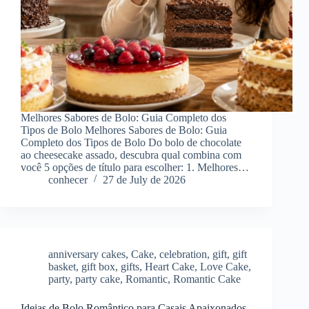
Melhores Sabores de Bolo: Guia Completo dos
Tipos de Bolo Melhores Sabores de Bolo: Guia
Completo dos Tipos de Bolo Do bolo de chocolate
ao cheesecake assado, descubra qual combina com
você 5 opções de título para escolher: 1. Melhores…
conhecer
27 de July de 2026
anniversary cakes
,
Cake
,
celebration
,
gift
,
gift
basket
,
gift box
,
gifts
,
Heart Cake
,
Love Cake
,
party
,
party cake
,
Romantic
,
Romantic Cake
Ideias de Bolo Romântico para Casais Apaixonados