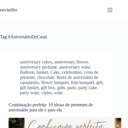
S
enviarflor
k
i
p
t
o
c
Tag
#AniversárioDeCasal
o
n
t
e
n
anniversary cakes
,
anniversary flower
,
t
anniversary perfume
,
anniversary wine
,
Balloon
,
basket
,
Cake
,
celebration
,
cesta de
presente
,
chocolate
,
flores de aniversário de
casamento
,
flower bouquet
,
fruit bouquet
,
gift
,
gift basket
,
gift box
,
gifts
,
party
,
party cake
,
party wine
,
vinho
,
wine
Combinação perfeita: 10 ideias de presentes de
aniversário para ele e para ela