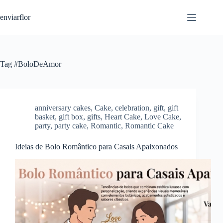
S
enviarflor
k
i
p
t
o
c
Tag
#BoloDeAmor
o
n
t
e
n
anniversary cakes
,
Cake
,
celebration
,
gift
,
gift
t
basket
,
gift box
,
gifts
,
Heart Cake
,
Love Cake
,
party
,
party cake
,
Romantic
,
Romantic Cake
Ideias de Bolo Romântico para Casais Apaixonados