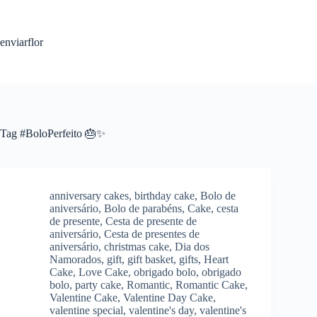
S
k
i
enviarflor
p
t
o
c
o
n
t
Tag
#BoloPerfeito 🎂✨
e
n
t
anniversary cakes
,
birthday cake
,
Bolo de
aniversário
,
Bolo de parabéns
,
Cake
,
cesta
de presente
,
Cesta de presente de
aniversário
,
Cesta de presentes de
aniversário
,
christmas cake
,
Dia dos
Namorados
,
gift
,
gift basket
,
gifts
,
Heart
Cake
,
Love Cake
,
obrigado bolo
,
obrigado
bolo
,
party cake
,
Romantic
,
Romantic Cake
,
Valentine Cake
,
Valentine Day Cake
,
valentine special
,
valentine's day
,
valentine's