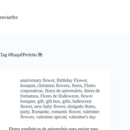
S
k
i
enviarflor
p
t
o
c
o
n
t
Tag
#BuquêPerfeito 🌺
e
n
t
anniversary flower
,
Birthday Flower
,
bouquet
,
christmas flowers
,
flores
,
Flores
corporativas
,
flores de aniversário
,
flores de
formatura
,
Flores de Halloween
,
flower
bouquet
,
gift
,
gift box
,
gifts
,
halloween
flower
,
new baby flower
,
obrigado flores
,
party
,
Romantic
,
romantic flower
,
valentine
flowers
,
valentine special
,
valentine's day
Flores românticas de aniversário para enviar para