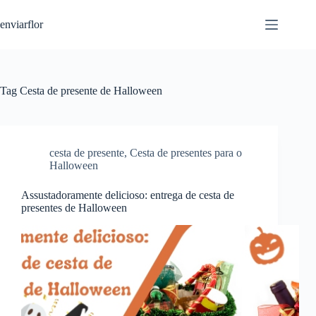
S
enviarflor
k
i
p
t
o
c
Tag
Cesta de presente de Halloween
o
n
t
e
n
cesta de presente
,
Cesta de presentes para o
t
Halloween
Assustadoramente delicioso: entrega de cesta de
presentes de Halloween