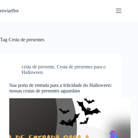
S
enviarflor
k
i
p
t
o
c
Tag
Cesta de presentes
o
n
t
e
n
cesta de presente
,
Cesta de presentes para o
t
Halloween
Sua porta de entrada para a felicidade do Halloween:
nossas cestas de presentes aguardam