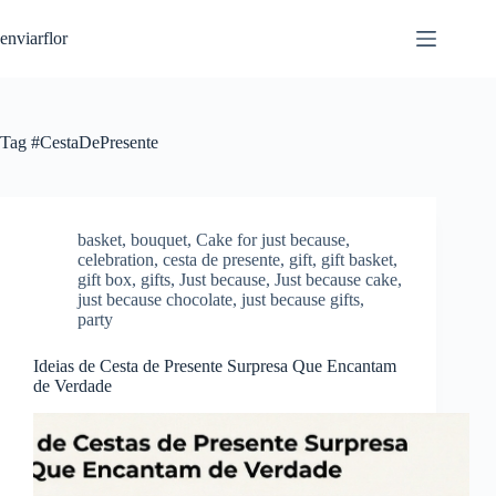
S
enviarflor
k
i
p
t
o
c
Tag
#CestaDePresente
o
n
t
e
n
basket
,
bouquet
,
Cake for just because
,
t
celebration
,
cesta de presente
,
gift
,
gift basket
,
gift box
,
gifts
,
Just because
,
Just because cake
,
just because chocolate
,
just because gifts
,
party
Ideias de Cesta de Presente Surpresa Que Encantam
de Verdade