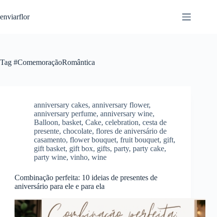
S
enviarflor
k
i
p
t
o
c
Tag
#ComemoraçãoRomântica
o
n
t
e
n
anniversary cakes
,
anniversary flower
,
t
anniversary perfume
,
anniversary wine
,
Balloon
,
basket
,
Cake
,
celebration
,
cesta de
presente
,
chocolate
,
flores de aniversário de
casamento
,
flower bouquet
,
fruit bouquet
,
gift
,
gift basket
,
gift box
,
gifts
,
party
,
party cake
,
party wine
,
vinho
,
wine
Combinação perfeita: 10 ideias de presentes de
aniversário para ele e para ela