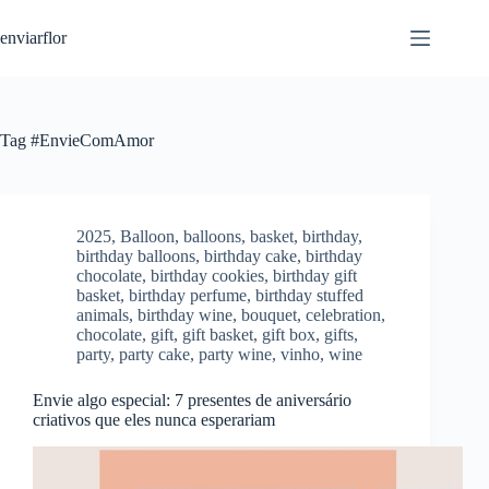
S
enviarflor
k
i
p
t
o
c
Tag
#EnvieComAmor
o
n
t
e
n
2025
,
Balloon
,
balloons
,
basket
,
birthday
,
t
birthday balloons
,
birthday cake
,
birthday
chocolate
,
birthday cookies
,
birthday gift
basket
,
birthday perfume
,
birthday stuffed
animals
,
birthday wine
,
bouquet
,
celebration
,
chocolate
,
gift
,
gift basket
,
gift box
,
gifts
,
party
,
party cake
,
party wine
,
vinho
,
wine
Envie algo especial: 7 presentes de aniversário
criativos que eles nunca esperariam