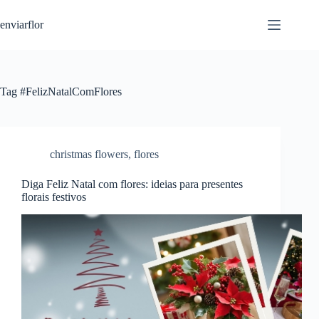
S
enviarflor
k
i
p
t
o
c
Tag
#FelizNatalComFlores
o
n
t
e
n
christmas flowers
,
flores
t
Diga Feliz Natal com flores: ideias para presentes
florais festivos