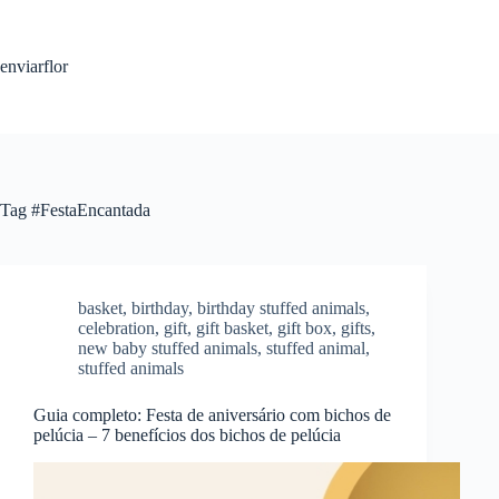
S
k
i
enviarflor
p
t
o
c
o
n
t
Tag
#FestaEncantada
e
n
t
basket
,
birthday
,
birthday stuffed animals
,
celebration
,
gift
,
gift basket
,
gift box
,
gifts
,
new baby stuffed animals
,
stuffed animal
,
stuffed animals
Guia completo: Festa de aniversário com bichos de
pelúcia – 7 benefícios dos bichos de pelúcia