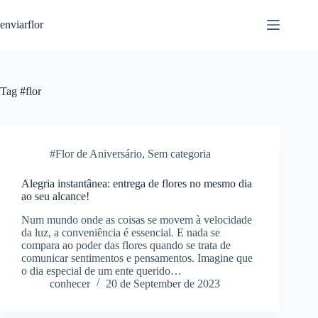
S
enviarflor
k
i
p
t
o
c
Tag
#flor
o
n
t
e
n
#Flor de Aniversário
,
Sem categoria
t
Alegria instantânea: entrega de flores no mesmo dia
ao seu alcance!
Num mundo onde as coisas se movem à velocidade
da luz, a conveniência é essencial. E nada se
compara ao poder das flores quando se trata de
comunicar sentimentos e pensamentos. Imagine que
o dia especial de um ente querido…
conhecer
20 de September de 2023