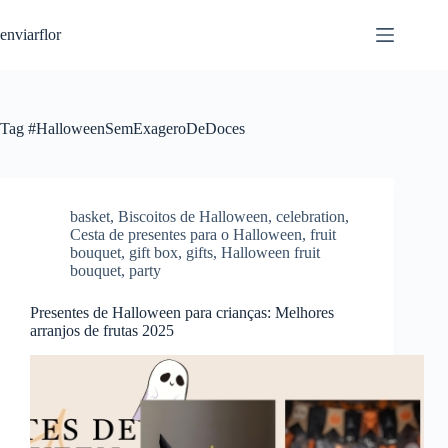
S
enviarflor
k
i
p
t
o
c
Tag
#HalloweenSemExageroDeDoces
o
n
t
e
n
basket
,
Biscoitos de Halloween
,
celebration
,
t
Cesta de presentes para o Halloween
,
fruit
bouquet
,
gift box
,
gifts
,
Halloween fruit
bouquet
,
party
Presentes de Halloween para crianças: Melhores
arranjos de frutas 2025