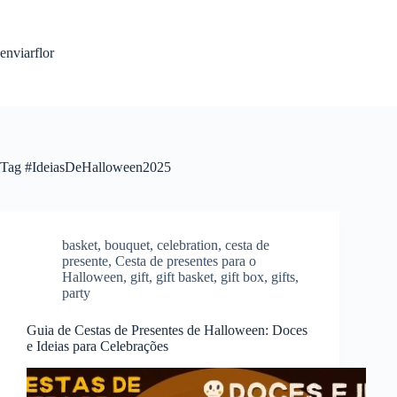
S
k
i
enviarflor
p
t
o
c
o
n
t
Tag
#IdeiasDeHalloween2025
e
n
t
basket
,
bouquet
,
celebration
,
cesta de
presente
,
Cesta de presentes para o
Halloween
,
gift
,
gift basket
,
gift box
,
gifts
,
party
Guia de Cestas de Presentes de Halloween: Doces
e Ideias para Celebrações