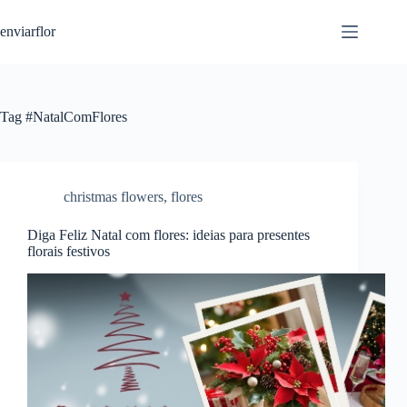
S
enviarflor
k
i
p
t
o
c
Tag
#NatalComFlores
o
n
t
e
n
christmas flowers
,
flores
t
Diga Feliz Natal com flores: ideias para presentes
florais festivos