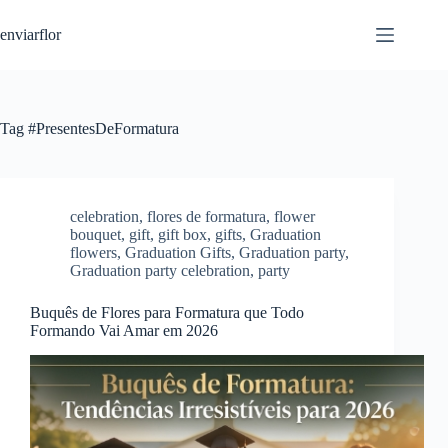
S
enviarflor
k
i
p
t
o
c
Tag
#PresentesDeFormatura
o
n
t
e
n
celebration
,
flores de formatura
,
flower
t
bouquet
,
gift
,
gift box
,
gifts
,
Graduation
flowers
,
Graduation Gifts
,
Graduation party
,
Graduation party celebration
,
party
Buquês de Flores para Formatura que Todo
Formando Vai Amar em 2026