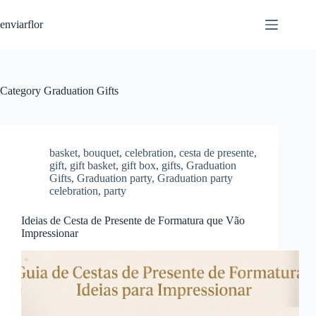
S
enviarflor
k
i
p
t
o
c
Category
Graduation Gifts
o
n
t
e
n
basket
,
bouquet
,
celebration
,
cesta de presente
,
t
gift
,
gift basket
,
gift box
,
gifts
,
Graduation
Gifts
,
Graduation party
,
Graduation party
celebration
,
party
Ideias de Cesta de Presente de Formatura que Vão
Impressionar