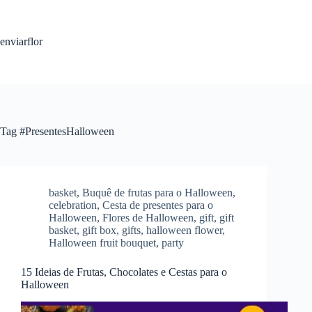
S
k
i
enviarflor
p
t
o
c
o
n
t
Tag
#PresentesHalloween
e
n
t
basket
,
Buquê de frutas para o Halloween
,
celebration
,
Cesta de presentes para o
Halloween
,
Flores de Halloween
,
gift
,
gift
basket
,
gift box
,
gifts
,
halloween flower
,
Halloween fruit bouquet
,
party
15 Ideias de Frutas, Chocolates e Cestas para o
Halloween