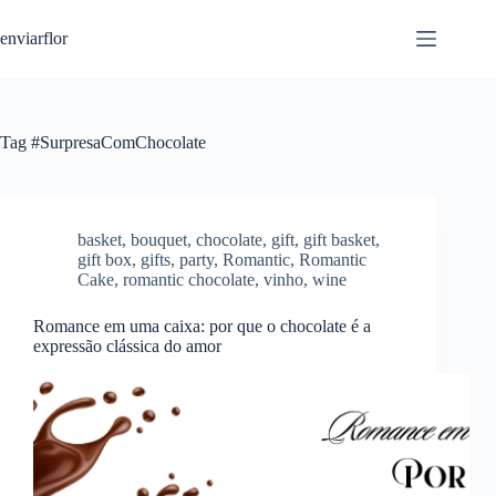
S
enviarflor
k
i
p
t
o
c
Tag
#SurpresaComChocolate
o
n
t
e
n
basket
,
bouquet
,
chocolate
,
gift
,
gift basket
,
t
gift box
,
gifts
,
party
,
Romantic
,
Romantic
Cake
,
romantic chocolate
,
vinho
,
wine
Romance em uma caixa: por que o chocolate é a
expressão clássica do amor