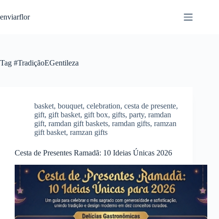
S
enviarflor
k
i
p
t
o
c
Tag
#TradiçãoEGentileza
o
n
t
e
n
basket
,
bouquet
,
celebration
,
cesta de presente
,
t
gift
,
gift basket
,
gift box
,
gifts
,
party
,
ramdan
gift
,
ramdan gift baskets
,
ramdan gifts
,
ramzan
gift basket
,
ramzan gifts
Cesta de Presentes Ramadã: 10 Ideias Únicas 2026