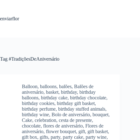
S
k
i
enviarflor
p
t
o
c
o
n
t
Tag
#TradiçõesDeAniversário
e
n
t
Balloon
,
balloons
,
balões
,
Balões de
aniversário
,
basket
,
birthday
,
birthday
balloons
,
birthday cake
,
birthday chocolate
,
birthday cookies
,
birthday gift basket
,
birthday perfume
,
birthday stuffed animals
,
birthday wine
,
Bolo de aniversário
,
bouquet
,
Cake
,
celebration
,
cesta de presente
,
chocolate
,
flores de aniversário
,
Flores de
aniversário
,
flower bouquet
,
gift
,
gift basket
,
gift box
,
gifts
,
party
,
party cake
,
party wine
,