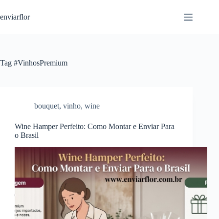
S
enviarflor
k
i
p
t
o
c
Tag
#VinhosPremium
o
n
t
e
n
bouquet
,
vinho
,
wine
t
Wine Hamper Perfeito: Como Montar e Enviar Para
o Brasil