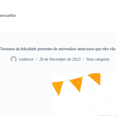
S
k
i
enviarflor
p
t
o
c
o
n
t
Tesouros da felicidade presentes de aniversário atenciosos que eles vão
e
n
conhecer
28 de December de 2023
Sem categoria
t