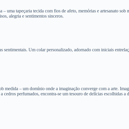
ma – uma tapeçaria tecida com fios de afeto, memórias e artesanato sob
os, alegria e sentimentos sinceros.
ças sentimentais. Um colar personalizado, adornado com iniciais entrela
sob medida – um domínio onde a imaginação converge com a arte. Imagi
 cedros perfumados, encontra-se um tesouro de delícias escolhidas a 