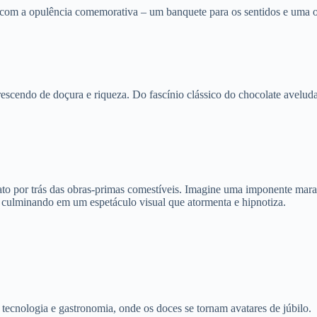
ge com a opulência comemorativa – um banquete para os sentidos e uma o
scendo de doçura e riqueza. Do fascínio clássico do chocolate aveludad
to por trás das obras-primas comestíveis. Imagine uma imponente marav
a, culminando em um espetáculo visual que atormenta e hipnotiza.
tecnologia e gastronomia, onde os doces se tornam avatares de júbilo.