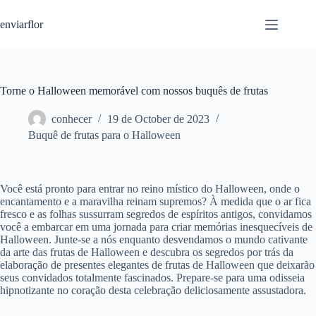
S
enviarflor
k
i
p
t
o
c
Torne o Halloween memorável com nossos buquês de frutas
o
n
conhecer
19 de October de 2023
t
Buquê de frutas para o Halloween
e
n
t
Você está pronto para entrar no reino místico do Halloween, onde o
encantamento e a maravilha reinam supremos? À medida que o ar fica
fresco e as folhas sussurram segredos de espíritos antigos, convidamos
você a embarcar em uma jornada para criar memórias inesquecíveis de
Halloween. Junte-se a nós enquanto desvendamos o mundo cativante
da arte das frutas de Halloween e descubra os segredos por trás da
elaboração de presentes elegantes de frutas de Halloween que deixarão
seus convidados totalmente fascinados. Prepare-se para uma odisseia
hipnotizante no coração desta celebração deliciosamente assustadora.