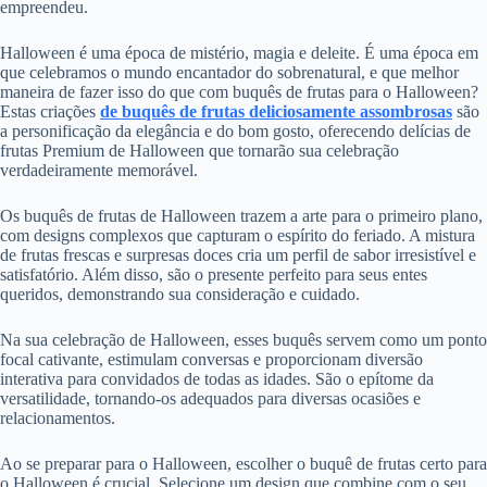
empreendeu.
Halloween é uma época de mistério, magia e deleite. É uma época em
que celebramos o mundo encantador do sobrenatural, e que melhor
maneira de fazer isso do que com buquês de frutas para o Halloween?
Estas criações
de buquês de frutas deliciosamente assombrosas
são
a personificação da elegância e do bom gosto, oferecendo delícias de
frutas Premium de Halloween que tornarão sua celebração
verdadeiramente memorável.
Os buquês de frutas de Halloween trazem a arte para o primeiro plano,
com designs complexos que capturam o espírito do feriado. A mistura
de frutas frescas e surpresas doces cria um perfil de sabor irresistível e
satisfatório. Além disso, são o presente perfeito para seus entes
queridos, demonstrando sua consideração e cuidado.
Na sua celebração de Halloween, esses buquês servem como um ponto
focal cativante, estimulam conversas e proporcionam diversão
interativa para convidados de todas as idades. São o epítome da
versatilidade, tornando-os adequados para diversas ocasiões e
relacionamentos.
Ao se preparar para o Halloween, escolher o buquê de frutas certo para
o Halloween é crucial. Selecione um design que combine com o seu