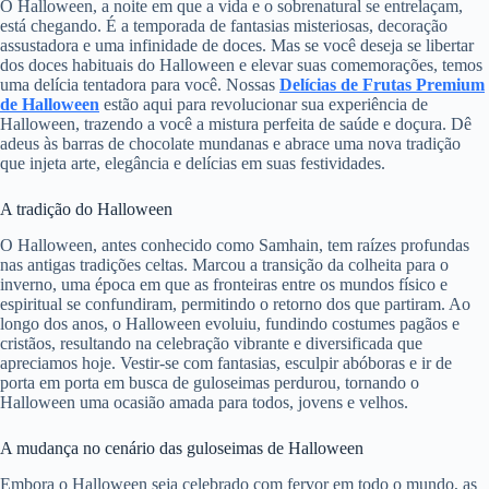
O Halloween, a noite em que a vida e o sobrenatural se entrelaçam,
está chegando. É a temporada de fantasias misteriosas, decoração
assustadora e uma infinidade de doces. Mas se você deseja se libertar
dos doces habituais do Halloween e elevar suas comemorações, temos
uma delícia tentadora para você. Nossas
Delícias de Frutas Premium
de Halloween
estão aqui para revolucionar sua experiência de
Halloween, trazendo a você a mistura perfeita de saúde e doçura. Dê
adeus às barras de chocolate mundanas e abrace uma nova tradição
que injeta arte, elegância e delícias em suas festividades.
A tradição do Halloween
O Halloween, antes conhecido como Samhain, tem raízes profundas
nas antigas tradições celtas. Marcou a transição da colheita para o
inverno, uma época em que as fronteiras entre os mundos físico e
espiritual se confundiram, permitindo o retorno dos que partiram. Ao
longo dos anos, o Halloween evoluiu, fundindo costumes pagãos e
cristãos, resultando na celebração vibrante e diversificada que
apreciamos hoje. Vestir-se com fantasias, esculpir abóboras e ir de
porta em porta em busca de guloseimas perdurou, tornando o
Halloween uma ocasião amada para todos, jovens e velhos.
A mudança no cenário das guloseimas de Halloween
Embora o Halloween seja celebrado com fervor em todo o mundo, as