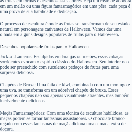
as frutas em formas e desenhos assustadores. Seja um rosto de abóbora
em um melão ou uma figura fantasmagórica em uma pêra, cada peça é
uma prova de sua habilidade e dedicação.
O processo de escultura é onde as frutas se transformam de seu estado
natural em personagens cativantes de Halloween. Vamos dar uma
olhada em alguns designs populares de frutas para o Halloween.
Desenhos populares de frutas para o Halloween
Jack-o’-Lanterns: Esculpidas em laranjas ou melões, essas cabaças
sorridentes evocam o espírito clássico do Halloween. Seu interior oco
pode ser preenchido com suculentos pedaços de frutas para uma
surpresa deliciosa.
Chapéus de Bruxa: Uma fatia de kiwi, combinada com um morango e
uma uva, se transforma em um adorável chapéu de bruxa. Esses
pequenos chapéus não são apenas visualmente atraentes, mas também
incrivelmente deliciosos.
Maçãs Fantasmagóricas: Com uma técnica de escultura habilidosa, as
maçãs podem se tornar fantasmas assustadores. O chocolate branco
regado com esses fantasmas de maçã adiciona uma camada extra de
doçura.