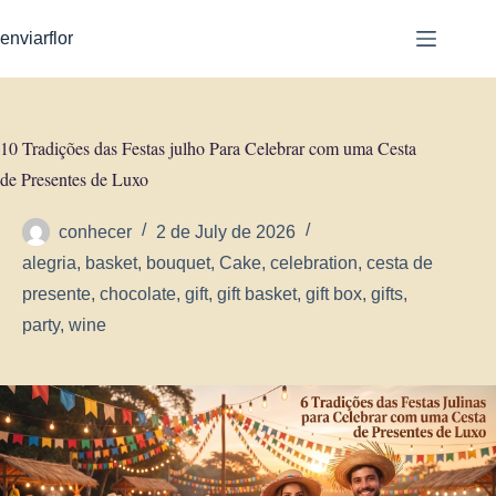
S
enviarflor
k
i
p
10 Tradições das Festas julho Para Celebrar com uma Cesta
t
de Presentes de Luxo
o
c
conhecer
2 de July de 2026
o
alegria
,
basket
,
bouquet
,
Cake
,
celebration
,
cesta de
n
presente
,
chocolate
,
gift
,
gift basket
,
gift box
,
gifts
,
t
party
,
wine
e
n
t