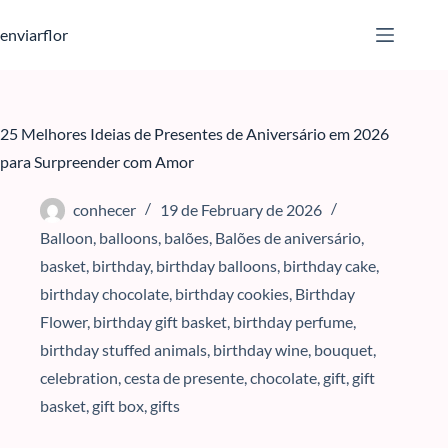
S
enviarflor
k
i
p
25 Melhores Ideias de Presentes de Aniversário em 2026
t
para Surpreender com Amor
o
c
conhecer
19 de February de 2026
o
Balloon
,
balloons
,
balões
,
Balões de aniversário
,
n
basket
,
birthday
,
birthday balloons
,
birthday cake
,
t
birthday chocolate
,
birthday cookies
,
Birthday
e
Flower
,
birthday gift basket
,
birthday perfume
,
n
birthday stuffed animals
,
birthday wine
,
bouquet
,
t
celebration
,
cesta de presente
,
chocolate
,
gift
,
gift
basket
,
gift box
,
gifts