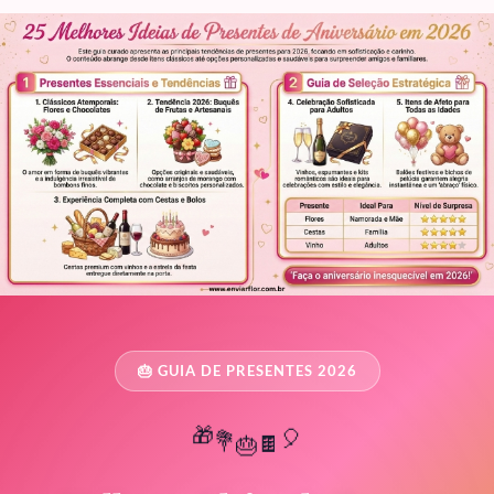
🎂 GUIA DE PRESENTES 2026
🎂
💐
🍫
🎁
🎈