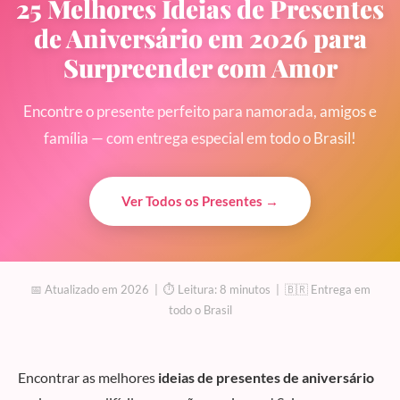
25 Melhores Ideias de Presentes
de Aniversário em 2026 para
Surpreender com Amor
Encontre o presente perfeito para namorada, amigos e
família — com entrega especial em todo o Brasil!
Ver Todos os Presentes →
📅 Atualizado em 2026 | ⏱ Leitura: 8 minutos | 🇧🇷 Entrega em
todo o Brasil
Encontrar as melhores
ideias de presentes de aniversário