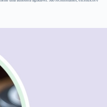
ente uma atmosfera agradável. São reconfortantes, excêntricos e