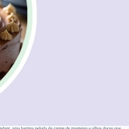
ondant, uma barriga peluda de creme de manteiga e olhos doces que