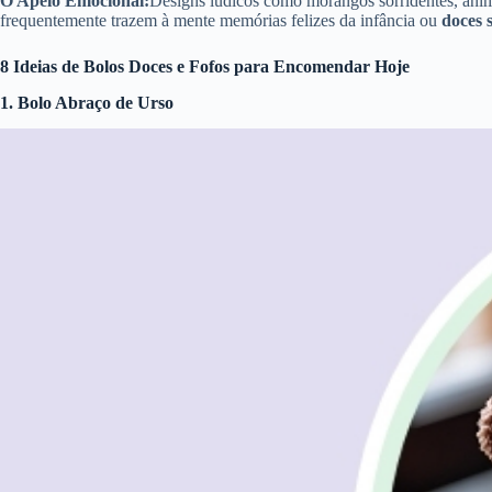
O Apelo Emocional:
Designs lúdicos como morangos sorridentes, anim
frequentemente trazem à mente memórias felizes da infância ou
doces 
8 Ideias de Bolos Doces e Fofos para Encomendar Hoje
1. Bolo Abraço de Urso