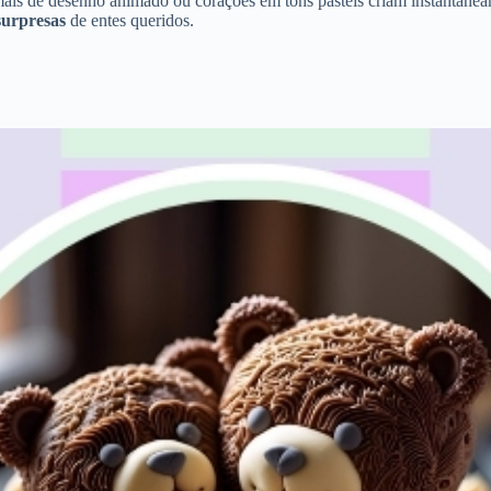
ais de desenho animado ou corações em tons pastéis criam instantaneam
surpresas
de entes queridos.