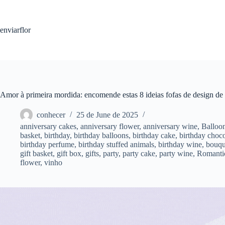
S
k
i
enviarflor
p
t
o
c
o
n
t
Amor à primeira mordida: encomende estas 8 ideias fofas de design de
e
n
conhecer
25 de June de 2025
t
anniversary cakes
,
anniversary flower
,
anniversary wine
,
Balloo
basket
,
birthday
,
birthday balloons
,
birthday cake
,
birthday choco
birthday perfume
,
birthday stuffed animals
,
birthday wine
,
bouqu
gift basket
,
gift box
,
gifts
,
party
,
party cake
,
party wine
,
Romanti
flower
,
vinho