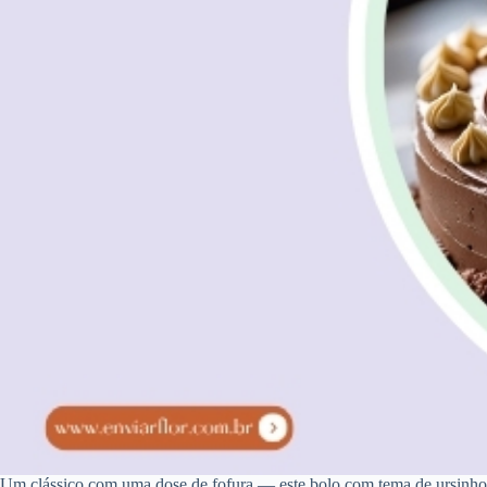
Um clássico com uma dose de fofura — este bolo com tema de ursinho d