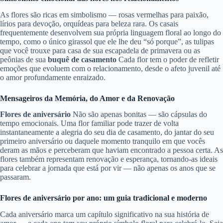
As flores são ricas em simbolismo — rosas vermelhas para paixão,
lírios para devoção, orquídeas para beleza rara. Os casais
frequentemente desenvolvem sua própria linguagem floral ao longo do
tempo, como o único girassol que ele lhe deu “só porque”, as tulipas
que você trouxe para casa de sua escapadela de primavera ou as
peônias de sua
buquê de casamento
Cada flor tem o poder de refletir
emoções que evoluem com o relacionamento, desde o afeto juvenil até
o amor profundamente enraizado.
Mensageiros da Memória, do Amor e da Renovação
Flores de aniversário
Não são apenas bonitas — são cápsulas do
tempo emocionais. Uma flor familiar pode trazer de volta
instantaneamente a alegria do seu dia de casamento, do jantar do seu
primeiro aniversário ou daquele momento tranquilo em que vocês
deram as mãos e perceberam que haviam encontrado a pessoa certa. As
flores também representam renovação e esperança, tornando-as ideais
para celebrar a jornada que está por vir — não apenas os anos que se
passaram.
Flores de aniversário por ano: um guia tradicional e moderno
Cada aniversário marca um capítulo significativo na sua história de