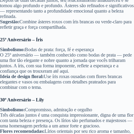
Depois de duas décadas juntos, seu relacionamento amadureceu e se
tornou algo profundo e profundo. Ásteres são refinados e significativos
— representando tanto a profundidade emocional quanto a beleza
refinada.
Sugestão:
Combine ásteres roxos com íris brancas ou verde-claro para
refletir graça e força compartilhada.
25º Aniversário – Íris
Simbolismo:
Bodas de prata: força, fé e esperança
O 25º aniversário — também conhecido como bodas de prata — pede
uma flor tão elegante e nobre quanto a jornada que vocês trilharam
juntos. A íris, com sua forma imponente, reflete a esperança e a
confiança que os trouxeram até aqui.
Ideia de design floral:
Use íris roxas ousadas com flores brancas
elegantes e vasos ou embalagens com detalhes prateados para
combinar com o tema.
30º Aniversário – Lily
Simbolismo:
Compromisso, admiração e orgulho
Três décadas juntos é uma conquista impressionante, digna de uma flor
com tanta beleza e presença. Os lírios são perfumados e majestosos —
uma homenagem perfeita a um amor forte e gracioso.
Flores recomendadas:
Lírios orientais por seu rico aroma e tamanho,