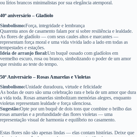
ou lírios brancos minimalistas por sua elegância atemporal.
40º aniversário – Gladíolo
Simbolismo:
Força, integridade e lembrança
Quarenta anos de casamento falam por si sobre resiliência e lealdade.
As flores de gladíolo — com seus caules altos e marcantes —
representam força moral e uma vida vivida lado a lado em todas as
tempestades e estações.
Ideia de arranjo floral:
Um buquê ousado com gladíolos em
vermelho escuro, rosa ou branco, simbolizando o poder de um amor
que resistiu ao teste do tempo.
50º Aniversário – Rosas Amarelas e Violetas
Simbolismo:
Unidade duradoura, virtude e felicidade
As bodas de ouro são uma celebração rara e bela de um amor que dura
a vida toda. Rosas amarelas simbolizam memórias alegres, enquanto
violetas representam lealdade e força silenciosa.
Sugestão:
Opte por um buquê de dois tons que combine o brilho das
rosas amarelas e a profundidade das flores violetas — uma
representação visual de harmonia e equilíbrio no casamento.
Estas flores não são apenas lindas — elas contam histórias. Deixe que