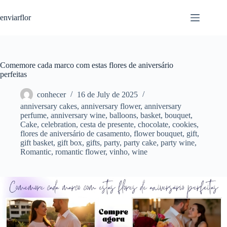
S
enviarflor
k
i
p
t
o
c
Comemore cada marco com estas flores de aniversário
o
perfeitas
n
t
conhecer
16 de July de 2025
e
anniversary cakes
,
anniversary flower
,
anniversary
n
perfume
,
anniversary wine
,
balloons
,
basket
,
bouquet
,
t
Cake
,
celebration
,
cesta de presente
,
chocolate
,
cookies
,
flores de aniversário de casamento
,
flower bouquet
,
gift
,
gift basket
,
gift box
,
gifts
,
party
,
party cake
,
party wine
,
Romantic
,
romantic flower
,
vinho
,
wine