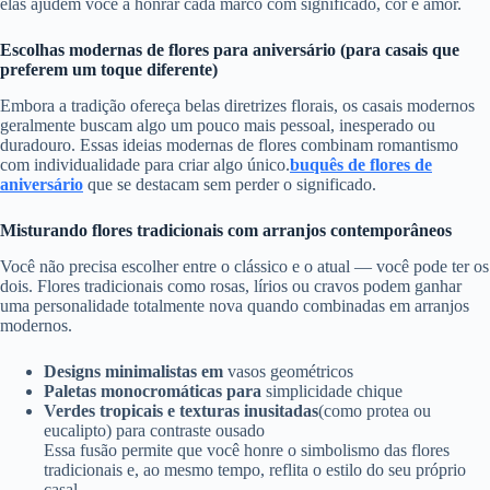
elas ajudem você a honrar cada marco com significado, cor e amor.
Escolhas modernas de flores para aniversário (para casais que
preferem um toque diferente)
Embora a tradição ofereça belas diretrizes florais, os casais modernos
geralmente buscam algo um pouco mais pessoal, inesperado ou
duradouro. Essas ideias modernas de flores combinam romantismo
com individualidade para criar algo único.
buquês de flores de
aniversário
que se destacam sem perder o significado.
Misturando flores tradicionais com arranjos contemporâneos
Você não precisa escolher entre o clássico e o atual — você pode ter os
dois. Flores tradicionais como rosas, lírios ou cravos podem ganhar
uma personalidade totalmente nova quando combinadas em arranjos
modernos.
Designs minimalistas em
vasos geométricos
Paletas monocromáticas para
simplicidade chique
Verdes tropicais e texturas inusitadas
(como protea ou
eucalipto) para contraste ousado
Essa fusão permite que você honre o simbolismo das flores
tradicionais e, ao mesmo tempo, reflita o estilo do seu próprio
casal.