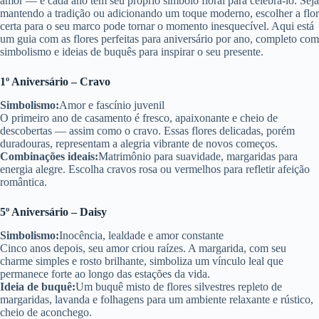
amor — e cada ano tem seu próprio símbolo floral para celebrá-lo. Seja
mantendo a tradição ou adicionando um toque moderno, escolher a flor
certa para o seu marco pode tornar o momento inesquecível. Aqui está
um guia com as flores perfeitas para aniversário por ano, completo com
simbolismo e ideias de buquês para inspirar o seu presente.
1º Aniversário – Cravo
Simbolismo:
Amor e fascínio juvenil
O primeiro ano de casamento é fresco, apaixonante e cheio de
descobertas — assim como o cravo. Essas flores delicadas, porém
duradouras, representam a alegria vibrante de novos começos.
Combinações ideais:
Matrimônio para suavidade, margaridas para
energia alegre. Escolha cravos rosa ou vermelhos para refletir afeição
romântica.
5º Aniversário – Daisy
Simbolismo:
Inocência, lealdade e amor constante
Cinco anos depois, seu amor criou raízes. A margarida, com seu
charme simples e rosto brilhante, simboliza um vínculo leal que
permanece forte ao longo das estações da vida.
Ideia de buquê:
Um buquê misto de flores silvestres repleto de
margaridas, lavanda e folhagens para um ambiente relaxante e rústico,
cheio de aconchego.