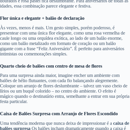
dourados e rosa pastel fica deslumbrante. Para aniversários de todas as
idades, essa combinação parece elegante e festiva.
Flor única e elegante + balão de declaração
Às vezes, menos é mais. Um gesto simples, porém poderoso, é
presentear com uma única flor elegante, como uma rosa vermelha de
caule longo ou uma orquídea exótica, ao lado de um balão enorme,
como um balão metalizado em formato de coração ou um balão
gigante com a frase “Feliz Aniversário”. É perfeito para aniversários
intimistas ou comemorações simples.
Quarto cheio de balões com centro de mesa de flores
Para uma surpresa ainda maior, imagine encher um ambiente com
balões de hélio flutuantes, com cada fio balançando alegremente.
Coloque um arranjo de flores deslumbrante – talvez um vaso cheio de
lírios ou um buquê colorido – no centro do ambiente. O efeito é
mágico quando o destinatário entra, semelhante a entrar em sua própria
festa particular.
Caixa de Balões Surpresa com Arranjo de Flores Escondido
Uma tendência moderna que nunca deixa de impressionar é a
caixa de
balões surpresa
Os balões incham dramaticamente quando a caixa é