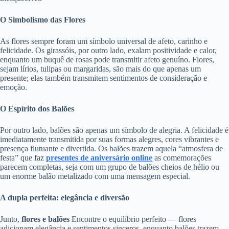
O Simbolismo das Flores
As flores sempre foram um símbolo universal de afeto, carinho e
felicidade. Os girassóis, por outro lado, exalam positividade e calor,
enquanto um buquê de rosas pode transmitir afeto genuíno. Flores,
sejam lírios, tulipas ou margaridas, são mais do que apenas um
presente; elas também transmitem sentimentos de consideração e
emoção.
O Espírito dos Balões
Por outro lado, balões são apenas um símbolo de alegria. A felicidade é
imediatamente transmitida por suas formas alegres, cores vibrantes e
presença flutuante e divertida. Os balões trazem aquela “atmosfera de
festa” que faz
presentes de aniversário online
as comemorações
parecem completas, seja com um grupo de balões cheios de hélio ou
um enorme balão metalizado com uma mensagem especial.
A dupla perfeita: elegância e diversão
Junto,
flores e balões
Encontre o equilíbrio perfeito — flores
adicionam elegância e sentimentos sinceros, enquanto balões trazem