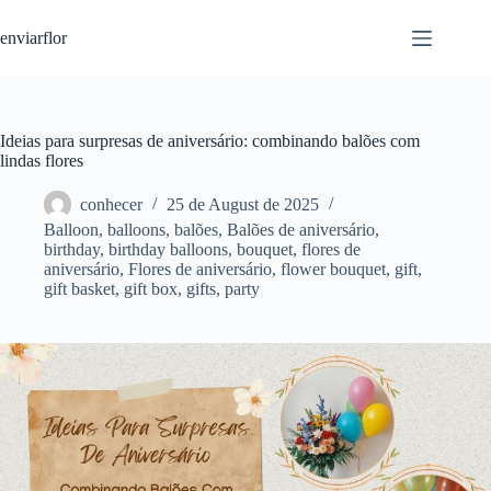
S
enviarflor
k
i
p
t
o
c
Ideias para surpresas de aniversário: combinando balões com
o
lindas flores
n
t
conhecer
25 de August de 2025
e
Balloon
,
balloons
,
balões
,
Balões de aniversário
,
n
birthday
,
birthday balloons
,
bouquet
,
flores de
t
aniversário
,
Flores de aniversário
,
flower bouquet
,
gift
,
gift basket
,
gift box
,
gifts
,
party