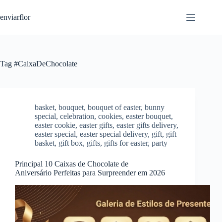
S
enviarflor
k
i
p
t
o
c
Tag
#CaixaDeChocolate
o
n
t
e
n
basket
,
bouquet
,
bouquet of easter
,
bunny
t
special
,
celebration
,
cookies
,
easter bouquet
,
easter cookie
,
easter gifts
,
easter gifts delivery
,
easter special
,
easter special delivery
,
gift
,
gift
basket
,
gift box
,
gifts
,
gifts for easter
,
party
Principal 10 Caixas de Chocolate de
Aniversário Perfeitas para Surpreender em 2026