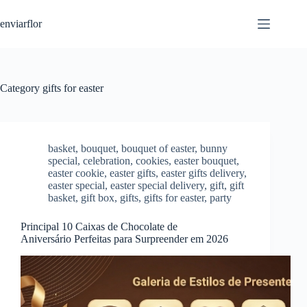
S
enviarflor
k
i
p
t
o
c
Category
gifts for easter
o
n
t
e
n
basket
,
bouquet
,
bouquet of easter
,
bunny
t
special
,
celebration
,
cookies
,
easter bouquet
,
easter cookie
,
easter gifts
,
easter gifts delivery
,
easter special
,
easter special delivery
,
gift
,
gift
basket
,
gift box
,
gifts
,
gifts for easter
,
party
Principal 10 Caixas de Chocolate de
Aniversário Perfeitas para Surpreender em 2026