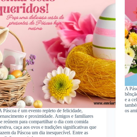
A Pás
bênçã
e a ce
també
A Páscoa é um evento repleto de felicidade,
os am
renascimento e proximidade. Amigos e familiares
se reúnem para compartilhar o dia com comida
festiva, caça aos ovos e tradições significativas que
fazem da Páscoa um dia inesquecível. Entre as