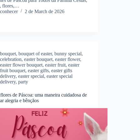
tes de Páscoa para Todos da Família Cestas,
, flores,…
conhecer
2 de March de 2026
bouquet
,
bouquet of easter
,
bunny special
,
celebration
,
easter bouquet
,
easter flower
,
easter flower bouquet
,
easter fruit
,
easter
fruit bouquet
,
easter gifts
,
easter gifts
delivery
,
easter special
,
easter special
delivery
,
party
 flores de Páscoa: uma maneira cuidadosa de
ar alegria e bênçãos