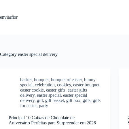
S
k
i
enviarflor
p
t
o
c
o
n
t
Category
easter special delivery
e
n
t
basket
,
bouquet
,
bouquet of easter
,
bunny
special
,
celebration
,
cookies
,
easter bouquet
,
easter cookie
,
easter gifts
,
easter gifts
delivery
,
easter special
,
easter special
delivery
,
gift
,
gift basket
,
gift box
,
gifts
,
gifts
for easter
,
party
Principal 10 Caixas de Chocolate de
Aniversário Perfeitas para Surpreender em 2026