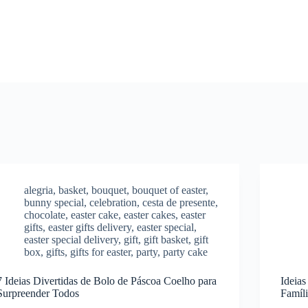
alegria
,
basket
,
bouquet
,
bouquet of easter
,
bunny special
,
celebration
,
cesta de presente
,
chocolate
,
easter cake
,
easter cakes
,
easter
gifts
,
easter gifts delivery
,
easter special
,
easter special delivery
,
gift
,
gift basket
,
gift
box
,
gifts
,
gifts for easter
,
party
,
party cake
7 Ideias Divertidas de Bolo de Páscoa Coelho para
Ideias
Surpreender Todos
Famíl