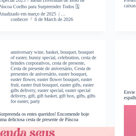
Especial 2025 7 Ideias Divertidas de Bolo de
Presen
caixas
Páscoa Coelho para Surpreender Todos 🗓️
Atualizado em março de 2025 | …
conhecer
6 de March de 2026
anniversary wine
,
basket
,
bouquet
,
bouquet
of easter
,
bunny special
,
celebration
,
cesta de
brindes corporativos
,
cesta de presente
,
Cesta de presente de aniversário
,
Cesta de
presentes de aniversário
,
easter bouquet
,
easter flower
,
easter flower bouquet
,
easter
fruit
,
easter fruit bouquet
,
easter gifts
,
easter
gifts delivery
,
easter special
,
easter special
Envie
delivery
,
gift
,
gift basket
,
gift box
,
gifts
,
gifts
espalh
for easter
,
party
Surpreenda os entes queridos! Encomende hoje
uma deliciosa cesta de presente de Páscoa