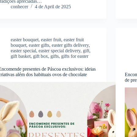
tradições apreciadas…
conhecer
4 de April de 2025
easter bouquet
,
easter fruit
,
easter fruit
bouquet
,
easter gifts
,
easter gifts delivery
,
easter special
,
easter special delivery
,
gift
,
gift basket
,
gift box
,
gifts
,
gifts for easter
Encomende presentes de Páscoa exclusivos: ideias
criativas além dos habituais ovos de chocolate
Encom
de pre