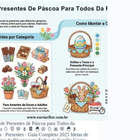
 de Presentes de Páscoa para Todos da
ia 🥚 🐰 🌸 🌷 🍫 🐣 🌼 🥚 🎀 🌸 🐣 🌷
 · Presentes · Guia Completo 2025 Ideias de