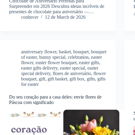
Chocolate de Aniversário Perfeitas para
Surpreender em 2026 Descubra ideias incríveis de
presentes de chocolate para aniversário —…
conhecer
12 de March de 2026
anniversary flower
,
basket
,
bouquet
,
bouquet
of easter
,
bunny special
,
celebration
,
easter
flower
,
easter flower bouquet
,
easter gifts
,
easter gifts delivery
,
easter special
,
easter
special delivery
,
flores de aniversário
,
flower
bouquet
,
gift
,
gift basket
,
gift box
,
gifts
,
gifts
for easter
Do seu coração para a casa deles: envie flores de
Páscoa com significado