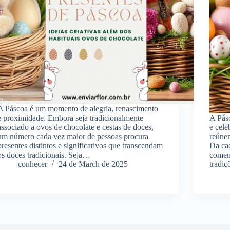
A Páscoa é um momento de alegria, renascimento
e proximidade. Embora seja tradicionalmente
A Pás
associado a ovos de chocolate e cestas de doces,
e cele
um número cada vez maior de pessoas procura
reúne
presentes distintos e significativos que transcendam
Da caç
os doces tradicionais. Seja…
comemo
conhecer
24 de March de 2025
tradi