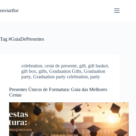
S
enviarflor
k
i
p
t
o
c
Tag
#GuiaDePresentes
o
n
t
e
n
celebration
,
cesta de presente
,
gift
,
gift basket
,
t
gift box
,
gifts
,
Graduation Gifts
,
Graduation
party
,
Graduation party celebration
,
party
Presentes Únicos de Formatura: Guia das Melhores
Cestas