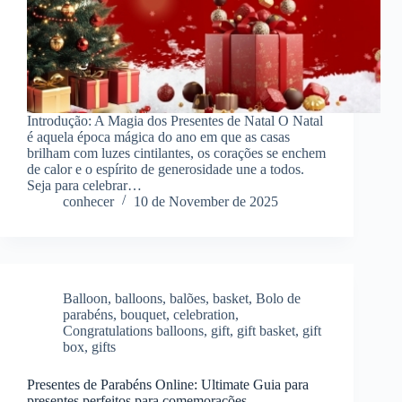
Introdução: A Magia dos Presentes de Natal O Natal
é aquela época mágica do ano em que as casas
brilham com luzes cintilantes, os corações se enchem
de calor e o espírito de generosidade une a todos.
Seja para celebrar…
conhecer
10 de November de 2025
Balloon
,
balloons
,
balões
,
basket
,
Bolo de
parabéns
,
bouquet
,
celebration
,
Congratulations balloons
,
gift
,
gift basket
,
gift
box
,
gifts
Presentes de Parabéns Online: Ultimate Guia para
presentes perfeitos para comemorações