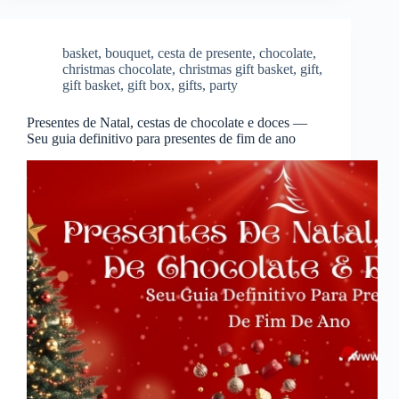
basket
,
bouquet
,
cesta de presente
,
chocolate
,
christmas chocolate
,
christmas gift basket
,
gift
,
gift basket
,
gift box
,
gifts
,
party
Presentes de Natal, cestas de chocolate e doces —
Seu guia definitivo para presentes de fim de ano