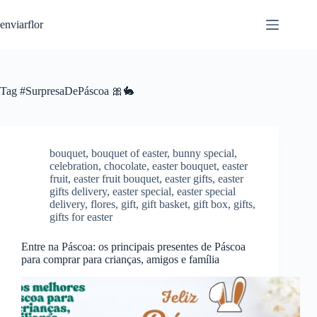
S
enviarflor
k
i
p
t
o
c
Tag
#SurpresaDePáscoa 🎀🐇
o
n
t
e
n
bouquet
,
bouquet of easter
,
bunny special
,
t
celebration
,
chocolate
,
easter bouquet
,
easter
fruit
,
easter fruit bouquet
,
easter gifts
,
easter
gifts delivery
,
easter special
,
easter special
delivery
,
flores
,
gift
,
gift basket
,
gift box
,
gifts
,
gifts for easter
Entre na Páscoa: os principais presentes de Páscoa
para comprar para crianças, amigos e família