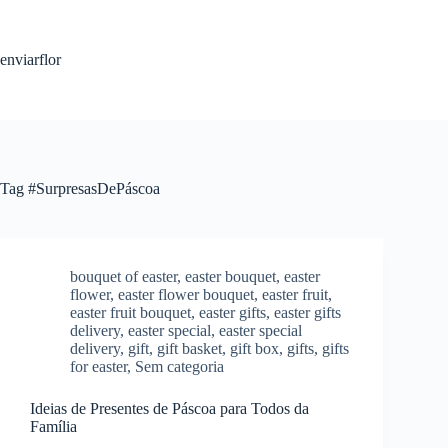
S
k
i
enviarflor
p
t
o
c
o
n
t
Tag
#SurpresasDePáscoa
e
n
t
bouquet of easter
,
easter bouquet
,
easter
flower
,
easter flower bouquet
,
easter fruit
,
easter fruit bouquet
,
easter gifts
,
easter gifts
delivery
,
easter special
,
easter special
delivery
,
gift
,
gift basket
,
gift box
,
gifts
,
gifts
for easter
,
Sem categoria
Ideias de Presentes de Páscoa para Todos da
Família