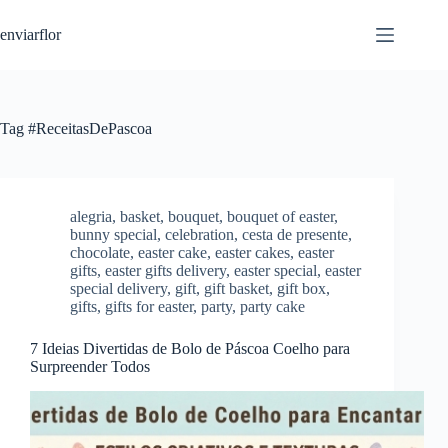
S
enviarflor
k
i
p
t
o
c
Tag
#ReceitasDePascoa
o
n
t
e
n
alegria
,
basket
,
bouquet
,
bouquet of easter
,
t
bunny special
,
celebration
,
cesta de presente
,
chocolate
,
easter cake
,
easter cakes
,
easter
gifts
,
easter gifts delivery
,
easter special
,
easter
special delivery
,
gift
,
gift basket
,
gift box
,
gifts
,
gifts for easter
,
party
,
party cake
7 Ideias Divertidas de Bolo de Páscoa Coelho para
Surpreender Todos