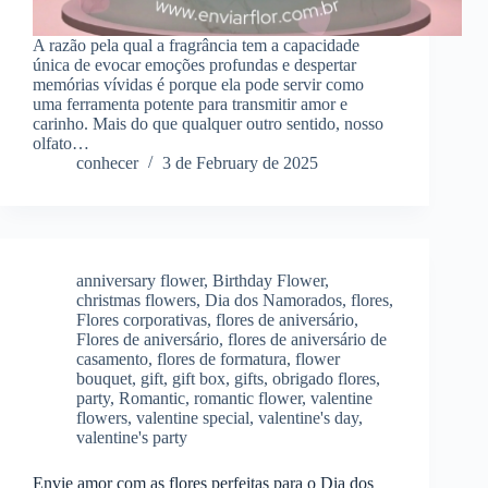
A razão pela qual a fragrância tem a capacidade
única de evocar emoções profundas e despertar
memórias vívidas é porque ela pode servir como
uma ferramenta potente para transmitir amor e
carinho. Mais do que qualquer outro sentido, nosso
olfato…
conhecer
3 de February de 2025
anniversary flower
,
Birthday Flower
,
christmas flowers
,
Dia dos Namorados
,
flores
,
Flores corporativas
,
flores de aniversário
,
Flores de aniversário
,
flores de aniversário de
casamento
,
flores de formatura
,
flower
bouquet
,
gift
,
gift box
,
gifts
,
obrigado flores
,
party
,
Romantic
,
romantic flower
,
valentine
flowers
,
valentine special
,
valentine's day
,
valentine's party
Envie amor com as flores perfeitas para o Dia dos