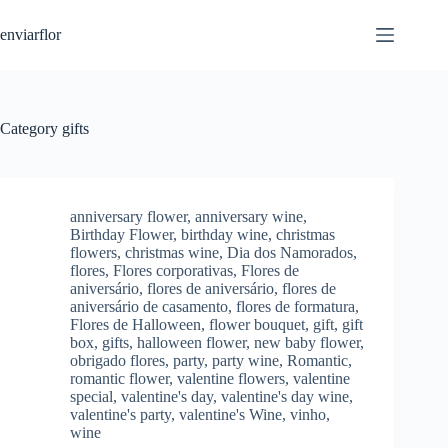
S
enviarflor
k
i
p
t
o
c
Category
gifts
o
n
t
e
n
anniversary flower
,
anniversary wine
,
t
Birthday Flower
,
birthday wine
,
christmas
flowers
,
christmas wine
,
Dia dos Namorados
,
flores
,
Flores corporativas
,
Flores de
aniversário
,
flores de aniversário
,
flores de
aniversário de casamento
,
flores de formatura
,
Flores de Halloween
,
flower bouquet
,
gift
,
gift
box
,
gifts
,
halloween flower
,
new baby flower
,
obrigado flores
,
party
,
party wine
,
Romantic
,
romantic flower
,
valentine flowers
,
valentine
special
,
valentine's day
,
valentine's day wine
,
valentine's party
,
valentine's Wine
,
vinho
,
wine