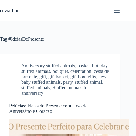
S
enviarflor
k
i
p
t
o
c
Tag
#IdeiasDePresente
o
n
t
e
n
Anniversary stuffed animals
,
basket
,
birthday
t
stuffed animals
,
bouquet
,
celebration
,
cesta de
presente
,
gift
,
gift basket
,
gift box
,
gifts
,
new
baby stuffed animals
,
party
,
stuffed animal
,
stuffed animals
,
Stuffed animals for
anniversary
Pelúcias: Ideias de Presente com Urso de
Aniversário e Coração