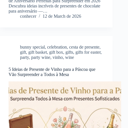
de Aniversário Perfeitas para Surpreender em 2026
Descubra ideias incríveis de presentes de chocolate
para aniversário —…
conhecer
12 de March de 2026
bunny special
,
celebration
,
cesta de presente
,
gift
,
gift basket
,
gift box
,
gifts
,
gifts for easter
,
party
,
party wine
,
vinho
,
wine
5 Ideias de Presente de Vinho para a Páscoa que
Vão Surpreender a Todos à Mesa