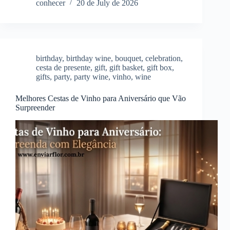
conhecer
20 de July de 2026
birthday
,
birthday wine
,
bouquet
,
celebration
,
cesta de presente
,
gift
,
gift basket
,
gift box
,
gifts
,
party
,
party wine
,
vinho
,
wine
Melhores Cestas de Vinho para Aniversário que Vão
Surpreender